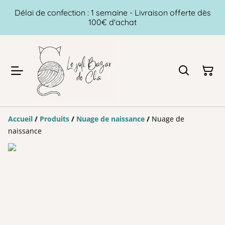
Délai de confection : 1 semaine - Livraison offerte dès
100€ d'achat
Accueil
/
Produits
/
Nuage de naissance
/
Nuage de
naissance