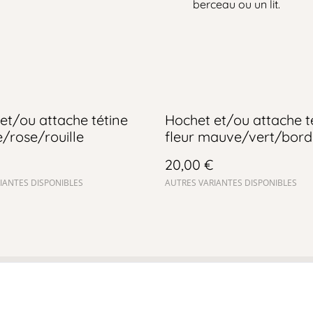
berceau ou un lit.
et/ou attache tétine
Hochet et/ou attache t
/rose/rouille
fleur mauve/vert/bor
20,00 €
IANTES DISPONIBLES
AUTRES VARIANTES DISPONIBLES
Conditions générales
Politique de
Politiqu
confidentialité