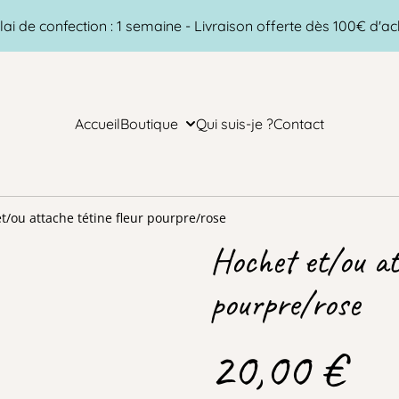
lai de confection : 1 semaine - Livraison offerte dès 100€ d'ac
Accueil
Boutique
Qui suis-je ?
Contact
t/ou attache tétine fleur pourpre/rose
Hochet et/ou at
pourpre/rose
20,00 €