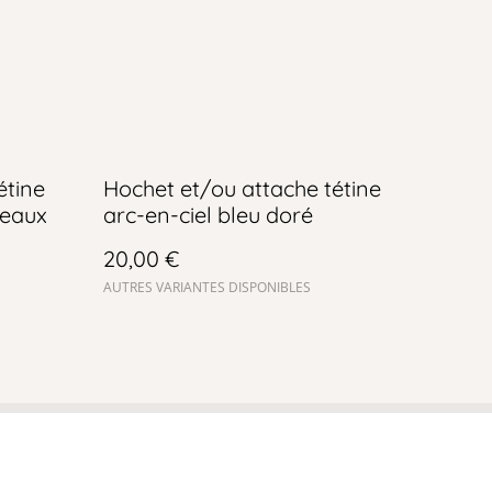
étine
Hochet et/ou attache tétine
deaux
arc-en-ciel bleu doré
20,00 €
AUTRES VARIANTES DISPONIBLES
e de cookies