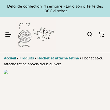
Délai de confection : 1 semaine - Livraison offerte dès
100€ d'achat
Accueil
/
Produits
/
Hochet et attache tétine
/
Hochet et/ou
attache tétine arc-en-ciel bleu vert