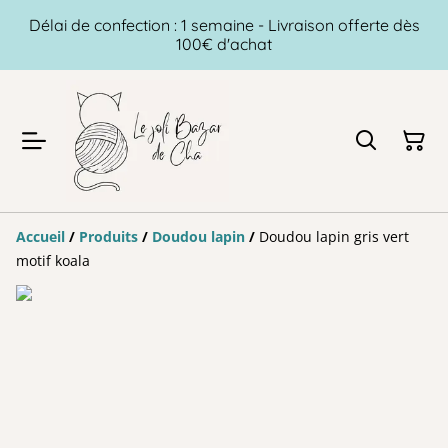
Délai de confection : 1 semaine - Livraison offerte dès
100€ d'achat
Accueil
/
Produits
/
Doudou lapin
/
Doudou lapin gris vert
motif koala