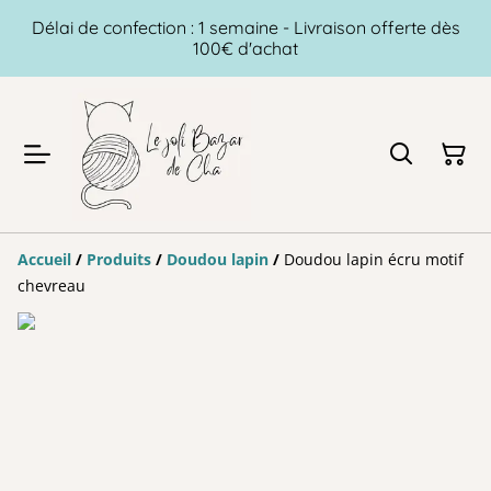
Délai de confection : 1 semaine - Livraison offerte dès
100€ d'achat
Accueil
/
Produits
/
Doudou lapin
/
Doudou lapin écru motif
chevreau