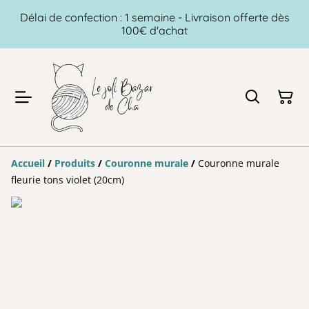
Délai de confection : 1 semaine - Livraison offerte dès
100€ d'achat
Accueil
/
Produits
/
Couronne murale
/
Couronne murale
fleurie tons violet (20cm)