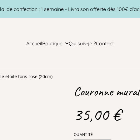
lai de confection : 1 semaine - Livraison offerte dès 100€ d'ac
Accueil
Boutique
Qui suis-je ?
Contact
 étoile tons rose (20cm)
Couronne murale
35,00 €
QUANTITÉ