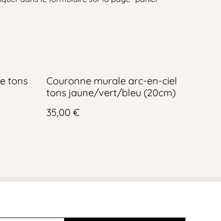
e tons
Couronne murale arc-en-ciel
tons jaune/vert/bleu (20cm)
35,00 €
e de cookies