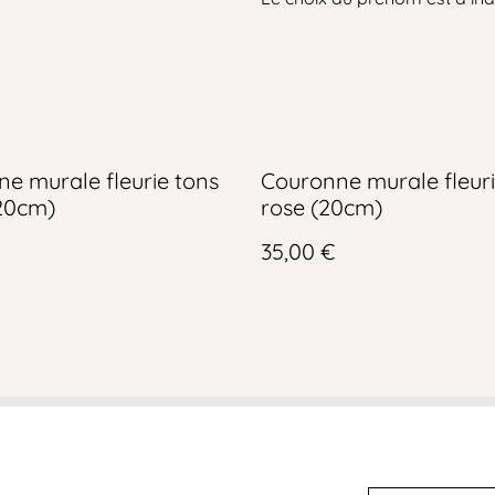
e murale fleurie tons
Couronne murale fleuri
(20cm)
rose (20cm)
35,00 €
Conditions générales
Politique de
Politiqu
confidentialité