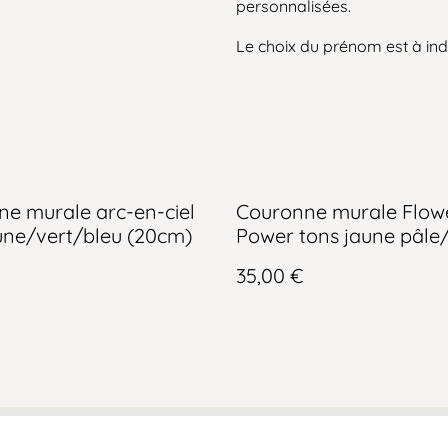
personnalisées.
Le choix du prénom est à ind
e murale arc-en-ciel
Couronne murale Flow
une/vert/bleu (20cm)
Power tons jaune pâle
ciel/vert (20cm)
35,00 €