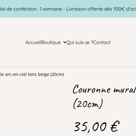
lai de confection : 1 semaine - Livraison offerte dès 100€ d'ac
Accueil
Boutique
Qui suis-je ?
Contact
 arc-en-ciel tons beige (20cm)
Couronne murale
(20cm)
35,00 €